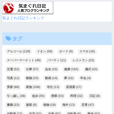
気まぐれ日記ランキング
タグ
アルコール
(129)
イオン
(58)
カード
(9)
スマホ
(16)
スーパーマーケット
(49)
パーティ
(11)
レストラン
(15)
交通
(52)
仕事
(57)
会合
(10)
健康
(162)
儀式
(43)
写真
(11)
動物
(33)
動画
(14)
夢
(32)
学会
(4)
実家
(88)
家族
(108)
寺社
(13)
居酒屋
(17)
引っ越し
(38)
徒歩
(55)
授業
(53)
料理
(32)
日記
(8)
書籍
(22)
服装
(8)
植物
(18)
海外
(13)
災害
(47)
自動車
(72)
自宅
(52)
自然
(97)
自転車
(6)
観光
(62)