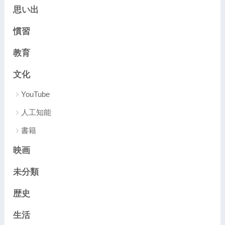
思い出
慣習
教育
文化
YouTube
人工知能
書籍
映画
未分類
歴史
生活