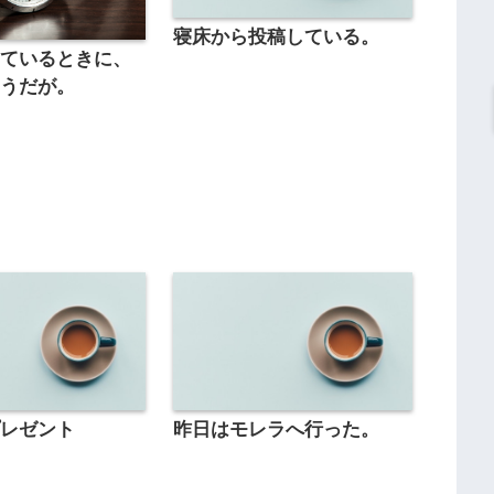
寝床から投稿している。
寝ているときに、
ようだが。
プレゼント
昨日はモレラへ行った。