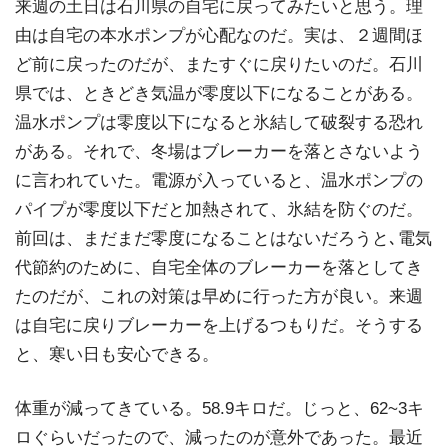
来週の土日は石川県の自宅に戻ってみたいと思う。理
由は自宅の本水ポンプが心配なのだ。実は、２週間ほ
ど前に戻ったのだが、またすぐに戻りたいのだ。石川
県では、ときどき気温が零度以下になることがある。
温水ポンプは零度以下になると氷結して破裂する恐れ
がある。それで、冬場はブレーカーを落とさないよう
に言われていた。電源が入っていると、温水ポンプの
パイプが零度以下だと加熱されて、氷結を防ぐのだ。
前回は、まだまだ零度になることはないだろうと､電気
代節約のために、自宅全体のブレーカーを落としてき
たのだが、これの対策は早めに行った方が良い。来週
は自宅に戻りブレーカーを上げるつもりだ。そうする
と、寒い日も安心できる。
体重が減ってきている。58.9キロだ。じっと、62~3キ
ロぐらいだったので、減ったのが意外であった。最近