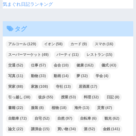
気まぐれ日記ランキング
タグ
アルコール
(129)
イオン
(58)
カード
(9)
スマホ
(16)
スーパーマーケット
(49)
パーティ
(11)
レストラン
(15)
交通
(52)
仕事
(57)
会合
(10)
健康
(162)
儀式
(43)
写真
(11)
動物
(33)
動画
(14)
夢
(32)
学会
(4)
実家
(88)
家族
(108)
寺社
(13)
居酒屋
(17)
引っ越し
(38)
徒歩
(55)
授業
(53)
料理
(32)
日記
(8)
書籍
(22)
服装
(8)
植物
(18)
海外
(13)
災害
(47)
自動車
(72)
自宅
(52)
自然
(97)
自転車
(6)
観光
(62)
論文
(22)
講演会
(15)
買い物
(34)
酒
(52)
金銭
(141)