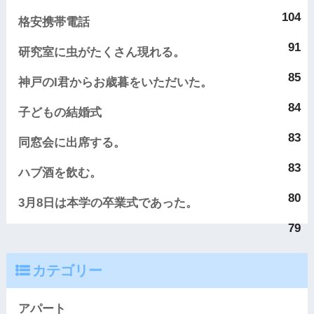
104
格安携帯電話
91
研究室に虫がたくさん現れる。
85
神戸のI君からお歳暮をいただいた。
84
子どもの結婚式
83
同窓会に出席する。
83
ハブ酒を飲む。
80
3月8日は本学の卒業式であった。
79
カテゴリー
アパート