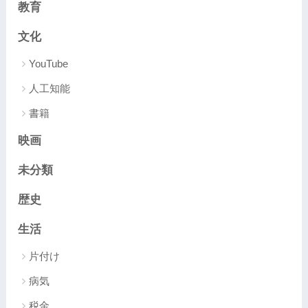
教育
文化
YouTube
人工知能
書籍
映画
未分類
歴史
生活
片付け
病気
税金