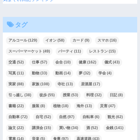
タグ
アルコール
(129)
イオン
(58)
カード
(9)
スマホ
(16)
スーパーマーケット
(49)
パーティ
(11)
レストラン
(15)
交通
(52)
仕事
(57)
会合
(10)
健康
(162)
儀式
(43)
写真
(11)
動物
(33)
動画
(14)
夢
(32)
学会
(4)
実家
(88)
家族
(108)
寺社
(13)
居酒屋
(17)
引っ越し
(38)
徒歩
(55)
授業
(53)
料理
(32)
日記
(8)
書籍
(22)
服装
(8)
植物
(18)
海外
(13)
災害
(47)
自動車
(72)
自宅
(52)
自然
(97)
自転車
(6)
観光
(62)
論文
(22)
講演会
(15)
買い物
(34)
酒
(52)
金銭
(141)
電車
(14)
音楽
(5)
食事
(97)
高速道路
(43)