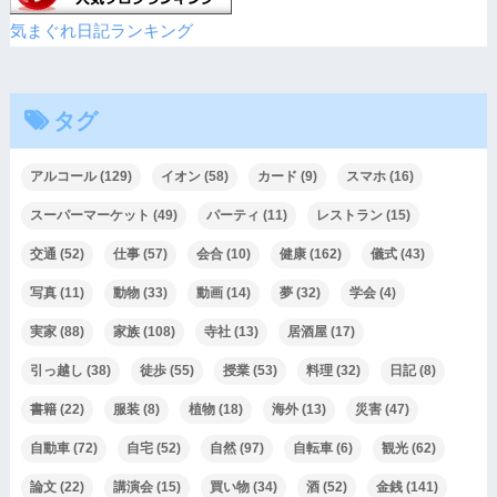
気まぐれ日記ランキング
タグ
アルコール
(129)
イオン
(58)
カード
(9)
スマホ
(16)
スーパーマーケット
(49)
パーティ
(11)
レストラン
(15)
交通
(52)
仕事
(57)
会合
(10)
健康
(162)
儀式
(43)
写真
(11)
動物
(33)
動画
(14)
夢
(32)
学会
(4)
実家
(88)
家族
(108)
寺社
(13)
居酒屋
(17)
引っ越し
(38)
徒歩
(55)
授業
(53)
料理
(32)
日記
(8)
書籍
(22)
服装
(8)
植物
(18)
海外
(13)
災害
(47)
自動車
(72)
自宅
(52)
自然
(97)
自転車
(6)
観光
(62)
論文
(22)
講演会
(15)
買い物
(34)
酒
(52)
金銭
(141)