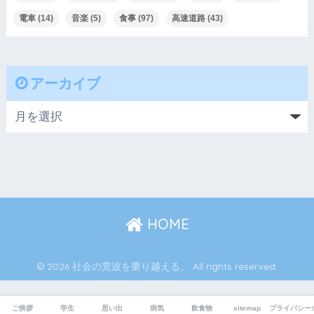
電車
(14)
音楽
(5)
食事
(97)
高速道路
(43)
アーカイブ
HOME
© 2026 社会の荒波を乗り越える。 All rights reserved.
ご挨拶
学生
思い出
病気
飲食物
sitemap
プライバシー