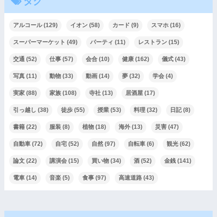
タグ
アルコール
(129)
イオン
(58)
カード
(9)
スマホ
(16)
スーパーマーケット
(49)
パーティ
(11)
レストラン
(15)
交通
(52)
仕事
(57)
会合
(10)
健康
(162)
儀式
(43)
写真
(11)
動物
(33)
動画
(14)
夢
(32)
学会
(4)
実家
(88)
家族
(108)
寺社
(13)
居酒屋
(17)
引っ越し
(38)
徒歩
(55)
授業
(53)
料理
(32)
日記
(8)
書籍
(22)
服装
(8)
植物
(18)
海外
(13)
災害
(47)
自動車
(72)
自宅
(52)
自然
(97)
自転車
(6)
観光
(62)
論文
(22)
講演会
(15)
買い物
(34)
酒
(52)
金銭
(141)
電車
(14)
音楽
(5)
食事
(97)
高速道路
(43)