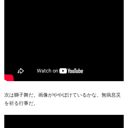
次は獅子舞だ。画像がややぼけているかな。無病息災
を祈る行事だ。