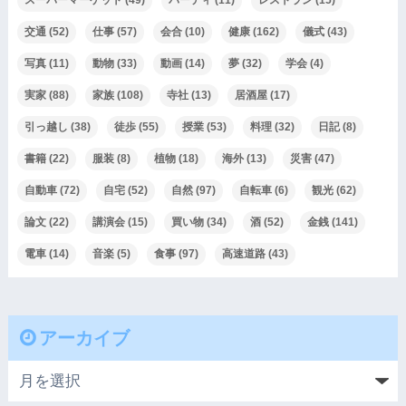
スーパーマーケット
(49)
パーティ
(11)
レストラン
(15)
交通
(52)
仕事
(57)
会合
(10)
健康
(162)
儀式
(43)
写真
(11)
動物
(33)
動画
(14)
夢
(32)
学会
(4)
実家
(88)
家族
(108)
寺社
(13)
居酒屋
(17)
引っ越し
(38)
徒歩
(55)
授業
(53)
料理
(32)
日記
(8)
書籍
(22)
服装
(8)
植物
(18)
海外
(13)
災害
(47)
自動車
(72)
自宅
(52)
自然
(97)
自転車
(6)
観光
(62)
論文
(22)
講演会
(15)
買い物
(34)
酒
(52)
金銭
(141)
電車
(14)
音楽
(5)
食事
(97)
高速道路
(43)
アーカイブ