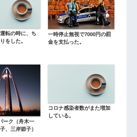
の運転の時に、ち
一時停止無視で7000円の罰
眠りをした。
金を支払った。
コロナ感染者数がまた増加
している。
ーパーク（舟木一
節子、三岸節子）