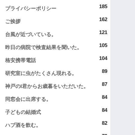
185
プライバシーポリシー
162
ご挨拶
121
台風が近づいている。
105
昨日の病院で検査結果を聞いた。
104
格安携帯電話
89
研究室に虫がたくさん現れる。
87
神戸のI君からお歳暮をいただいた。
84
同窓会に出席する。
84
子どもの結婚式
82
ハブ酒を飲む。