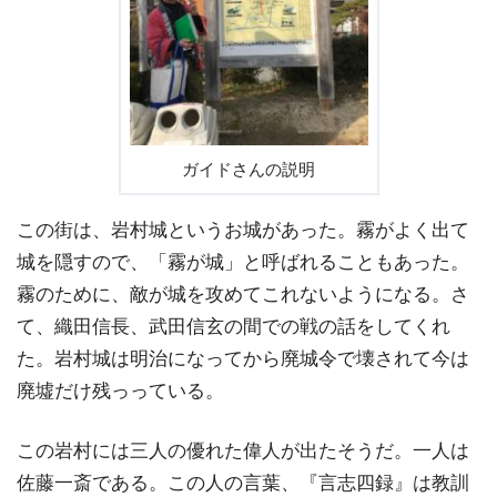
ガイドさんの説明
この街は、岩村城というお城があった。霧がよく出て
城を隠すので、「霧が城」と呼ばれることもあった。
霧のために、敵が城を攻めてこれないようになる。さ
て、織田信長、武田信玄の間での戦の話をしてくれ
た。岩村城は明治になってから廃城令で壊されて今は
廃墟だけ残っっている。
この岩村には三人の優れた偉人が出たそうだ。一人は
佐藤一斎である。この人の言葉、『言志四録』は教訓