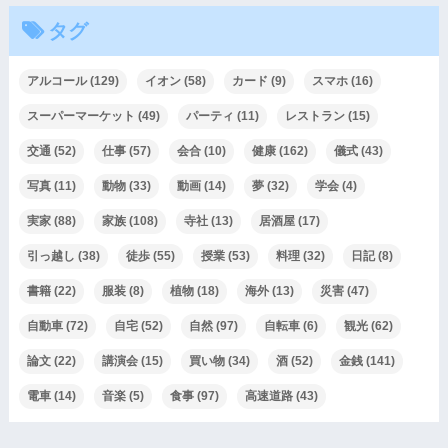
タグ
アルコール
(129)
イオン
(58)
カード
(9)
スマホ
(16)
スーパーマーケット
(49)
パーティ
(11)
レストラン
(15)
交通
(52)
仕事
(57)
会合
(10)
健康
(162)
儀式
(43)
写真
(11)
動物
(33)
動画
(14)
夢
(32)
学会
(4)
実家
(88)
家族
(108)
寺社
(13)
居酒屋
(17)
引っ越し
(38)
徒歩
(55)
授業
(53)
料理
(32)
日記
(8)
書籍
(22)
服装
(8)
植物
(18)
海外
(13)
災害
(47)
自動車
(72)
自宅
(52)
自然
(97)
自転車
(6)
観光
(62)
論文
(22)
講演会
(15)
買い物
(34)
酒
(52)
金銭
(141)
電車
(14)
音楽
(5)
食事
(97)
高速道路
(43)