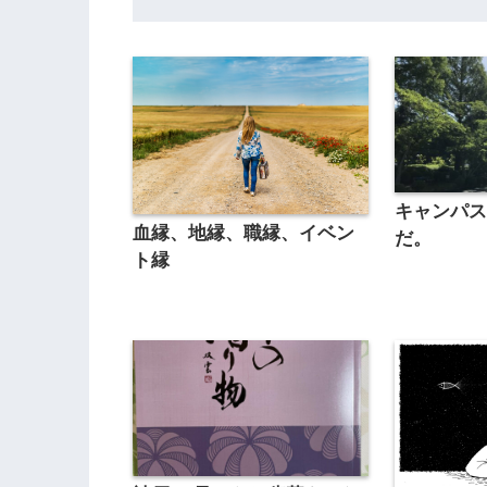
キャンパ
血縁、地縁、職縁、イベン
だ。
ト縁