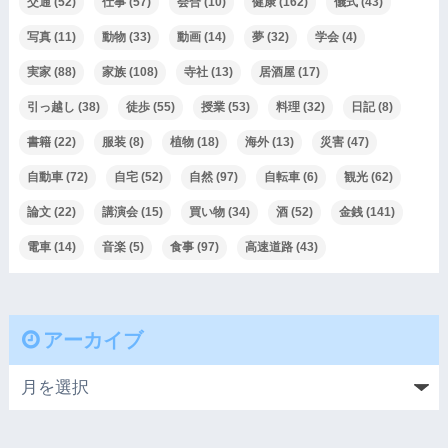
交通
(52)
仕事
(57)
会合
(10)
健康
(162)
儀式
(43)
写真
(11)
動物
(33)
動画
(14)
夢
(32)
学会
(4)
実家
(88)
家族
(108)
寺社
(13)
居酒屋
(17)
引っ越し
(38)
徒歩
(55)
授業
(53)
料理
(32)
日記
(8)
書籍
(22)
服装
(8)
植物
(18)
海外
(13)
災害
(47)
自動車
(72)
自宅
(52)
自然
(97)
自転車
(6)
観光
(62)
論文
(22)
講演会
(15)
買い物
(34)
酒
(52)
金銭
(141)
電車
(14)
音楽
(5)
食事
(97)
高速道路
(43)
アーカイブ