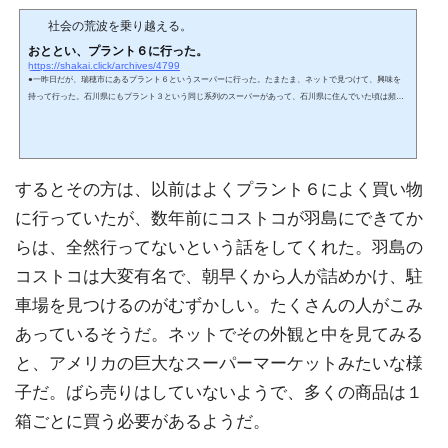
社会の荒波を乗り越える。
おととい、プラント６に行った。
https://shakai.click/archives/4799
●一昨日だが、瑞穂市にあるプラント６というスーパーに行った。たまたま、ネットで見つけて、興味を
持って行った。石川県にもプラント３という同じ系列のスーパーがあって、石川県に住んでいた頃は頻繁
に行った。初めて、石川県のプラント３に行った時は、その安さに驚いた。１万円も持っていけば自分が
大金持ちになったと錯覚できるほど買い物ができたのだ。さて、岐阜のプラント６だが、一緒に行った家
内の言葉だと、値段はそんなに安くはないそうだ。プラント３ができた時は、衝撃的な値段の安さだった
が、このプラント６は、時には...
するとその方は、以前はよくプラント６によく買い物
に行っていたが、数年前にコストコが羽島にできてか
らは、全然行ってないという話をしてくれた。羽島の
コストコは大変有名で、朝早くから人が詰めかけ、駐
車場を見つけるのがむずかしい。たくさんの人がこみ
あっているそうだ。ネットでその外観と中を見てみる
と、アメリカの巨大なスーパーマーケットみたいな様
子だ。ばら売りはしていないようで、多くの商品は１
箱ごとに買う必要があるようだ。