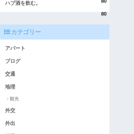
80
ハブ酒を飲む。
80
カテゴリー
アパート
ブログ
交通
地理
観光
外交
外出