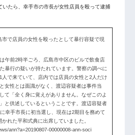
見ていたら、幸手市の市長が女性店員を殴って逮捕
島市で店員の女性を殴ったとして暴行容疑で現
は午前2時半ごろ、広島市中区のビルで飲食店
った暴行の疑いが持たれています。警察の調べに
1人で来ていて、店内では店員の女性と2人だけ
と女性とは面識がなく、渡辺容疑者は事件当
して「全く身に覚えがありません。なぜこのよ
」と供述しているということです。渡辺容疑者
年に幸手市長に初当選し、現在は2期目を務めて
開かれた平和式典に出席していました。
onews/ann?a=20190807-00000008-ann-soci