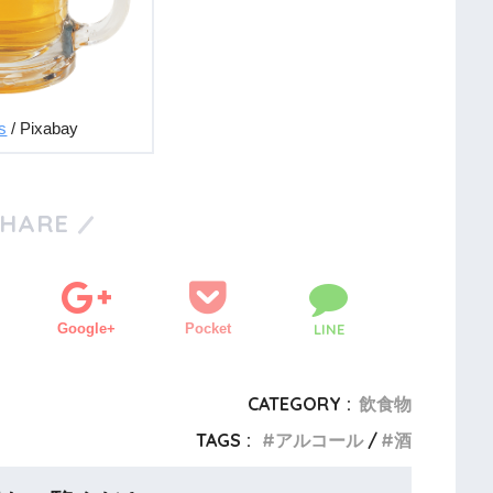
es
/ Pixabay
SHARE
Google+
Pocket
LINE
CATEGORY :
飲食物
TAGS :
アルコール
酒