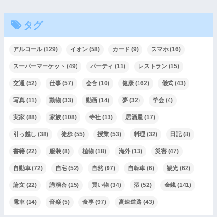
タグ
アルコール
(129)
イオン
(58)
カード
(9)
スマホ
(16)
スーパーマーケット
(49)
パーティ
(11)
レストラン
(15)
交通
(52)
仕事
(57)
会合
(10)
健康
(162)
儀式
(43)
写真
(11)
動物
(33)
動画
(14)
夢
(32)
学会
(4)
実家
(88)
家族
(108)
寺社
(13)
居酒屋
(17)
引っ越し
(38)
徒歩
(55)
授業
(53)
料理
(32)
日記
(8)
書籍
(22)
服装
(8)
植物
(18)
海外
(13)
災害
(47)
自動車
(72)
自宅
(52)
自然
(97)
自転車
(6)
観光
(62)
論文
(22)
講演会
(15)
買い物
(34)
酒
(52)
金銭
(141)
電車
(14)
音楽
(5)
食事
(97)
高速道路
(43)