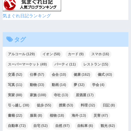
気まぐれ日記ランキング
タグ
アルコール
(129)
イオン
(58)
カード
(9)
スマホ
(16)
スーパーマーケット
(49)
パーティ
(11)
レストラン
(15)
交通
(52)
仕事
(57)
会合
(10)
健康
(162)
儀式
(43)
写真
(11)
動物
(33)
動画
(14)
夢
(32)
学会
(4)
実家
(88)
家族
(108)
寺社
(13)
居酒屋
(17)
引っ越し
(38)
徒歩
(55)
授業
(53)
料理
(32)
日記
(8)
書籍
(22)
服装
(8)
植物
(18)
海外
(13)
災害
(47)
自動車
(72)
自宅
(52)
自然
(97)
自転車
(6)
観光
(62)