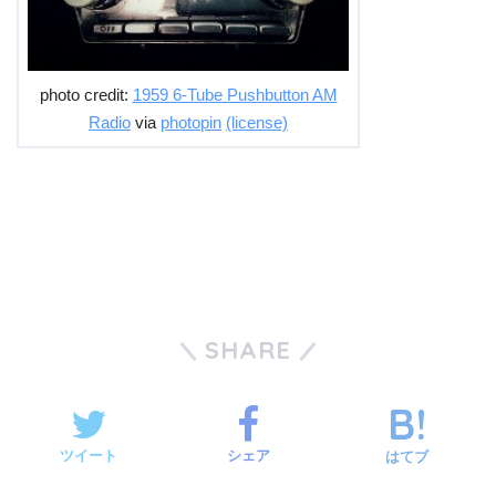
photo credit:
1959 6-Tube Pushbutton AM
Radio
via
photopin
(license)
SHARE
ツイート
シェア
はてブ