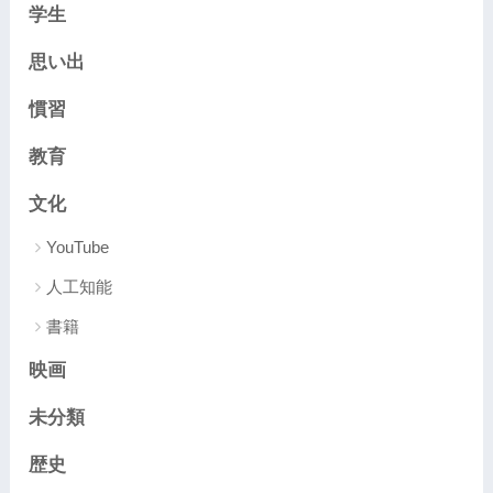
学生
思い出
慣習
教育
文化
YouTube
人工知能
書籍
映画
未分類
歴史