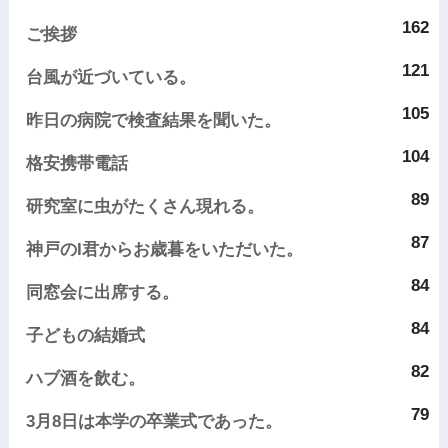
162
ご挨拶
121
台風が近づいている。
105
昨日の病院で検査結果を聞いた。
104
格安携帯電話
89
研究室に虫がたくさん現れる。
87
神戸のI君からお歳暮をいただいた。
84
同窓会に出席する。
84
子どもの結婚式
82
ハブ酒を飲む。
79
3月8日は本学の卒業式であった。